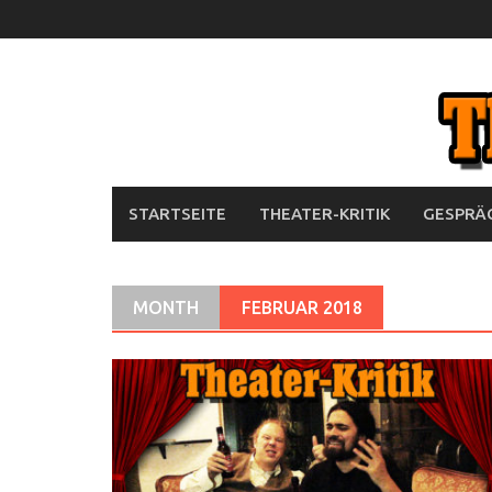
Skip
to
content
STARTSEITE
THEATER-KRITIK
GESPRÄC
MONTH
FEBRUAR 2018