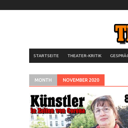
Skip
to
content
STARTSEITE
THEATER-KRITIK
GESPRÄC
MONTH
NOVEMBER 2020