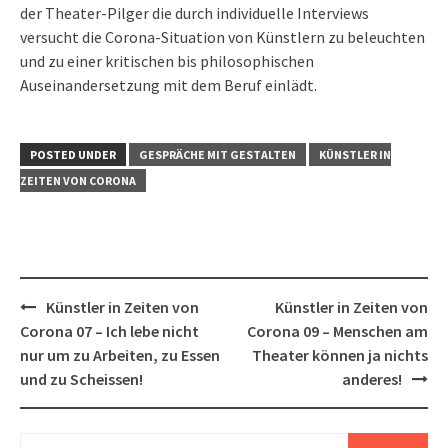
der Theater-Pilger die durch individuelle Interviews
versucht die Corona-Situation von Künstlern zu beleuchten
und zu einer kritischen bis philosophischen
Auseinandersetzung mit dem Beruf einlädt.
POSTED UNDER
GESPRÄCHE MIT GESTALTEN
KÜNSTLER IN
ZEITEN VON CORONA
Post
Künstler in Zeiten von
Künstler in Zeiten von
navigation
Corona 07 – Ich lebe nicht
Corona 09 – Menschen am
nur um zu Arbeiten, zu Essen
Theater können ja nichts
und zu Scheissen!
anderes!
Suchen