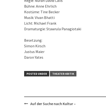
Regie: Nuran David Calis
Bühne: Anne Ehrlich
Kostüme: Tine Becker
Musik: Vivan Bhatti
Licht: Michael Frank
Dramaturgie: Stawrula Panagiotaki
Besetzung:
Simon Kirsch
Justus Maier
Daron Yates
POSTED UNDER
THEATER-KRITIK
Post
Auf der Suche nach Kultur –