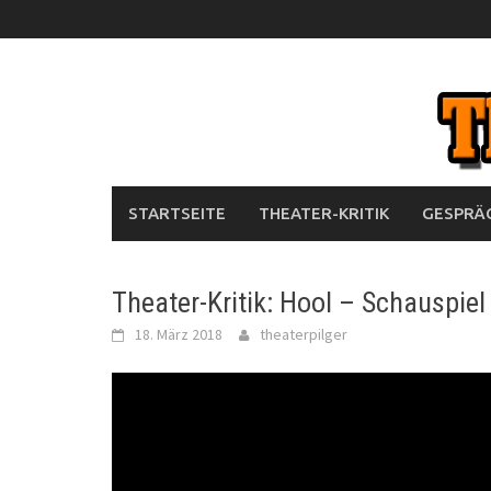
Skip
to
content
STARTSEITE
THEATER-KRITIK
GESPRÄC
Theater-Kritik: Hool – Schauspiel
18. März 2018
theaterpilger