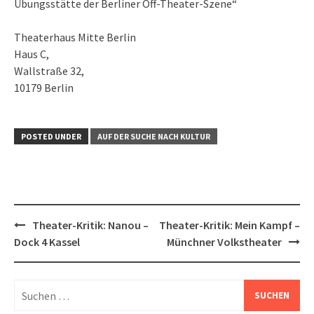
Übungsstätte der Berliner Off-Theater-Szene“
Theaterhaus Mitte Berlin
Haus C,
Wallstraße 32,
10179 Berlin
POSTED UNDER
AUF DER SUCHE NACH KULTUR
Post
Theater-Kritik: Nanou –
Theater-Kritik: Mein Kampf –
navigation
Dock 4 Kassel
Münchner Volkstheater
Suchen
nach: