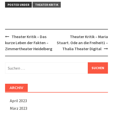
POSTED UNDER
THEATER-KRITIK
Post
Theater Kritik – Das
Theater Kritik – Maria
navigation
kurze Leben der Fakten –
Stuart. Ode an die Freiheit1 –
Zimmertheater Heidelberg
Thalia Theater Digital
Suchen
nach:
ARCHIV
April 2023
März 2023