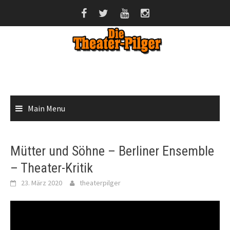
Skip
to
content
Main Menu
Mütter und Söhne – Berliner Ensemble
– Theater-Kritik
23. März 2020
theaterpilger