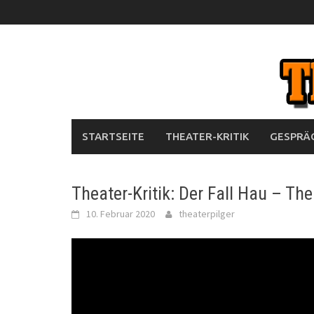
Skip
to
content
STARTSEITE
THEATER-KRITIK
GESPRÄC
Theater-Kritik: Der Fall Hau – T
10. Februar 2020
theaterpilger