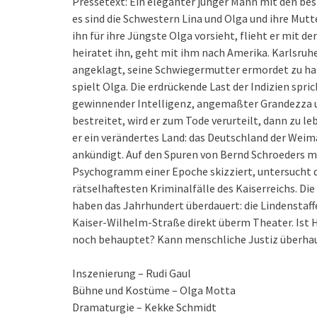
Pressetext: Ein eleganter junger Mann mit den beste
es sind die Schwestern Lina und Olga und ihre Mut
ihn für ihre Jüngste Olga vorsieht, flieht er mit de
heiratet ihn, geht mit ihm nach Amerika. Karlsruhe
angeklagt, seine Schwiegermutter ermordet zu hab
spielt Olga. Die erdrückende Last der Indizien spri
gewinnender Intelligenz, angemaßter Grandezza u
bestreitet, wird er zum Tode verurteilt, dann zu l
er ein verändertes Land: das Deutschland der Weim
ankündigt. Auf den Spuren von Bernd Schroeders m
Psychogramm einer Epoche skizziert, untersucht d
rätselhaftesten Kriminalfälle des Kaiserreichs. 
haben das Jahrhundert überdauert: die Lindenstaffel
Kaiser-Wilhelm-Straße direkt überm Theater. Ist 
noch behauptet? Kann menschliche Justiz überhaup
Inszenierung – Rudi Gaul
Bühne und Kostüme – Olga Motta
Dramaturgie – Kekke Schmidt