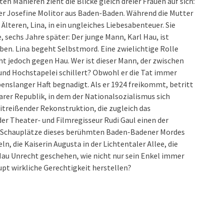
n Manieren zieht die Blicke gleich dreier Frauen auf sich:
ter Josefine Molitor aus Baden-Baden. Während die Mutter
r Älteren, Lina, in ein ungleiches Liebesabenteuer. Sie
, sechs Jahre später: Der junge Mann, Karl Hau, ist
en. Lina begeht Selbstmord. Eine zwielichtige Rolle
cht jedoch gegen Hau. Wer ist dieser Mann, der zwischen
nd Hochstapelei schillert? Obwohl er die Tat immer
ebenslanger Haft begnadigt. Als er 1924 freikommt, betritt
arer Republik, in dem der Nationalsozialismus sich
itreißender Rekonstruktion, die zugleich das
er Theater- und Filmregisseur Rudi Gaul einen der
Die Schauplätze dieses berühmten Baden-Badener Mordes
n, die Kaiserin Augusta in der Lichtentaler Allee, die
Hau Unrecht geschehen, wie nicht nur sein Enkel immer
t wirkliche Gerechtigkeit herstellen?